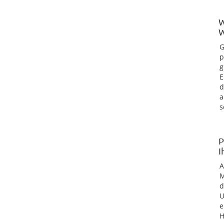
W
W
G
p
g
E
d
a
s
P
I
M
d
U
e
H